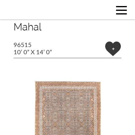
Mahal
96515
+
10’ 0” X 14’ 0”