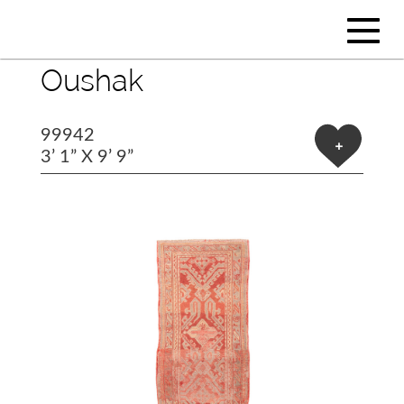
Oushak
99942
+
3’ 1” X 9’ 9”